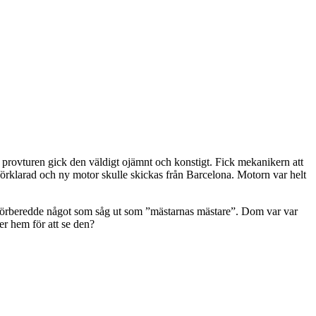
id provturen gick den väldigt ojämnt och konstigt. Fick mekanikern att
förklarad och ny motor skulle skickas från Barcelona. Motorn var helt
om förberedde något som såg ut som ”mästarnas mästare”. Dom var var
er hem för att se den?