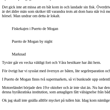
Det gick inte att missa att en båt kom in och landade sin fisk. Överd
är det äldre män som skriker till varandra trots att dom bara står två
hörsel. Man undrar om detta är lokalt.
Fiskekajen i Puerto de Mogan
Puerto de Mogan by night
Marknad
Tyvärr går en vecka väldigt fort och Våra besökare har åkt hem.
För övrigt har vi sysslat med översyn av båten, lite segelreparation oc
I Puerto de Mogan finns två supermarkets, så vi bunkrade upp ordentlig
Motoreländet började den 19:e oktober och är inte slut än. Nu har den 
denna byråkratiska institution, som antagligen fått välsignelse från bå
Ok jag skall inte gnälla alltför mycket på tullen här. Idag kom nämlig