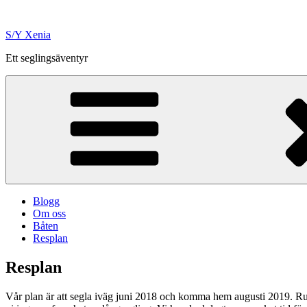
Hoppa
till
S/Y Xenia
innehåll
Ett seglingsäventyr
Blogg
Om oss
Båten
Resplan
Resplan
Vår plan är att segla iväg juni 2018 och komma hem augusti 2019. Rutte