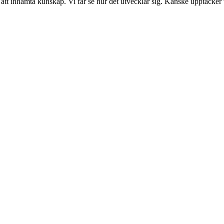
r att inhämta kunskap. Vi får se hur det utvecklar sig. Kanske upptäcker