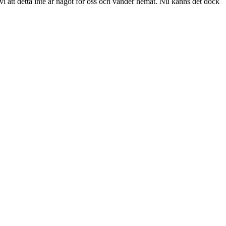
 vi att detta inte är något för oss och vänder hemåt. Nu känns det dock