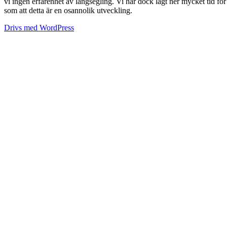
vi ingen erfarenhet av långsegling. Vi har dock lagt ner mycket tid fö
som att detta är en osannolik utveckling.
Drivs med WordPress