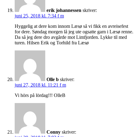
erik johannessen
skriver:
juni 25, 2018 kl. 7:34 f m
Hyggelig at dere kom innom Læsø så vi fikk en avreisefest
for dere. Søndag morgen lå jeg ute ogsatte garn i Læsø renne.
Da så jeg dere dro avgårde mot Limfjorden. Lykke til med
turen. Hilsen Erik og Torhild fra Læsø
Olle b
skriver:
juni 27, 2018 kl. 11:21 f m
Vi hörs på lördag!!! OlleB
Conny
skriver: