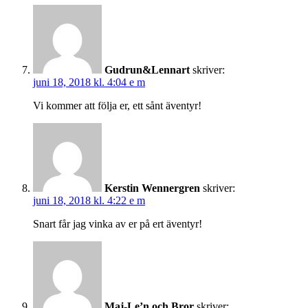
Gudrun&Lennart
skriver:
juni 18, 2018 kl. 4:04 e m
Vi kommer att följa er, ett sånt äventyr!
Kerstin Wennergren
skriver:
juni 18, 2018 kl. 4:22 e m
Snart får jag vinka av er på ert äventyr!
Maj-Le’n och Bror
skriver: