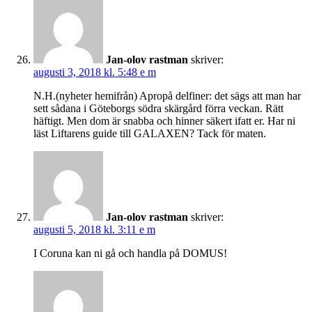
Jan-olov rastman
skriver:
augusti 3, 2018 kl. 5:48 e m
N.H.(nyheter hemifrån) Apropå delfiner: det sägs att man har
sett sådana i Göteborgs södra skärgård förra veckan. Rätt
häftigt. Men dom är snabba och hinner säkert ifatt er. Har ni
läst Liftarens guide till GALAXEN? Tack för maten.
Jan-olov rastman
skriver:
augusti 5, 2018 kl. 3:11 e m
I Coruna kan ni gå och handla på DOMUS!