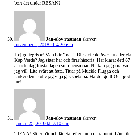
bort det under RESAN?
Jan-olov rastman
skriver:
november 1, 2018 kl. 4:20 e m
Hej gottegrisar! Man blir ”avis”. Blir det rakt över nu eller via
Kap Verde? Jag sitter här och firar historia. Har klarat det! 67
år och idag första dagen som pensionär. Nu kan jag göra vad
jag vill. Lite svårt att fatta. Tittar på Muckle Flugga och
tänker:den skulle jag vilja gästspela på. Ha’de’ gött! Och god
tur!
Jan-olov rastman
skriver:
januari 25, 2019 kl. 7:10 e m
TJENA! Sitter här och längtar efter ännu en rapport. Lång tid