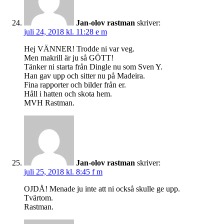
Jan-olov rastman
skriver:
juli 24, 2018 kl. 11:28 e m
Hej VÄNNER! Trodde ni var veg.
Men makrill är ju så GÖTT!
Tänker ni starta från Dingle nu som Sven Y.
Han gav upp och sitter nu på Madeira.
Fina rapporter och bilder från er.
Håll i hatten och skota hem.
MVH Rastman.
Jan-olov rastman
skriver:
juli 25, 2018 kl. 8:45 f m
OJDÅ! Menade ju inte att ni också skulle ge upp.
Tvärtom.
Rastman.