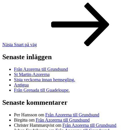
Inläggsnavigering
Nästa
inlägg
Nästa
Snart på väg
Senaste inläggen
Från Azorerna till Grundsund
St Martin-Azorerna
Sista veckorna innan hemsegling.
Antigua
Från Grenada till Guadeloupe.
Senaste kommentarer
Per Hansson
om
Från Azorerna till Grundsund
Birgitta
om
Från Azorerna till Grundsund
Christer Hammarqvist
om
Från Azorerna till Grundsund