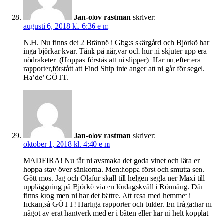
Jan-olov rastman
skriver:
augusti 6, 2018 kl. 6:36 e m
N.H. Nu finns det 2 Brännö i Gbg:s skärgård och Björkö har
inga björkar kvar. Tänk på när,var och hur ni skjuter upp era
nödraketer. (Hoppas förstås att ni slipper). Har nu,efter era
rapporter,förstått att Find Ship inte anger att ni går för segel.
Ha’de’ GÖTT.
Jan-olov rastman
skriver:
oktober 1, 2018 kl. 4:40 e m
MADEIRA! Nu får ni avsmaka det goda vinet och lära er
hoppa stav över sänkorna. Men:hoppa först och smutta sen.
Gött mos. Jag och Olafur skall till helgen segla ner Maxi till
uppläggning på Björkö via en lördagskväll i Rönnäng. Där
finns krog men ni har det bättre. Att resa med hemmet i
fickan,så GÖTT! Härliga rapporter och bilder. En fråga:har ni
något av erat hantverk med er i båten eller har ni helt kopplat