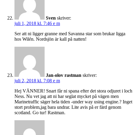
Sven
skriver:
juli 1, 2018 kl. 7:46 e m
Ser att ni ligger granne med Savanna star som brukar ligga
hos Wilén. Nordsjön är kall på natten!
Jan-olov rastman
skriver:
juli 2, 2018 kl. 7:08 e m
Hej VÄNNER! Snart får ni spana efter det stora odjuret i loch
Ness. Nu vet jag att ni har seglat mycket på vägen men
Marinetraffic säger hela tiden -under way using engine.? Inget
stort problem,jag bara undrar. Lite avis på er färd genom
scotland. Go tur! Rastman.