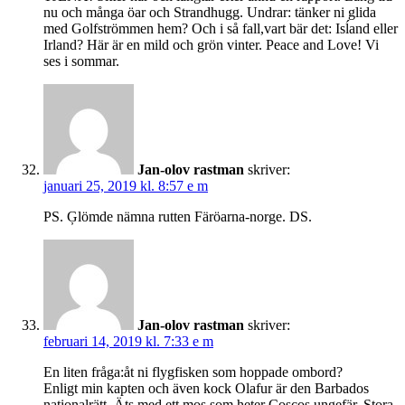
nu och många öar och Strandhugg. Undrar: tänker ni glida
med Golfströmmen hem? Och i så fall,vart bär det: Isĺand eller
Irland? Här är en mild och grön vinter. Peace and Love! Vi
ses i sommar.
Jan-olov rastman
skriver:
januari 25, 2019 kl. 8:57 e m
PS. Ģlömde nämna rutten Färöarna-norge. DS.
Jan-olov rastman
skriver:
februari 14, 2019 kl. 7:33 e m
En liten fråga:åt ni flygfisken som hoppade ombord?
Enligt min kapten och även kock Olafur är den Barbados
nationalrätt. Äts med ett mos som heter Coscos ungefär. Stora