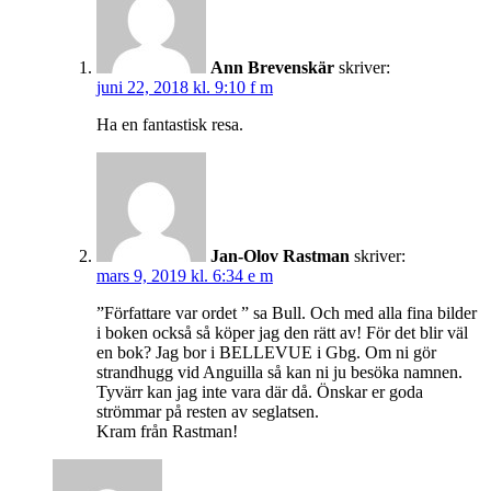
Ann Brevenskär
skriver:
juni 22, 2018 kl. 9:10 f m
Ha en fantastisk resa.
Jan-Olov Rastman
skriver:
mars 9, 2019 kl. 6:34 e m
”Författare var ordet ” sa Bull. Och med alla fina bilder
i boken också så köper jag den rätt av! För det blir väl
en bok? Jag bor i BELLEVUE i Gbg. Om ni gör
strandhugg vid Anguilla så kan ni ju besöka namnen.
Tyvärr kan jag inte vara där då. Önskar er goda
strömmar på resten av seglatsen.
Kram från Rastman!