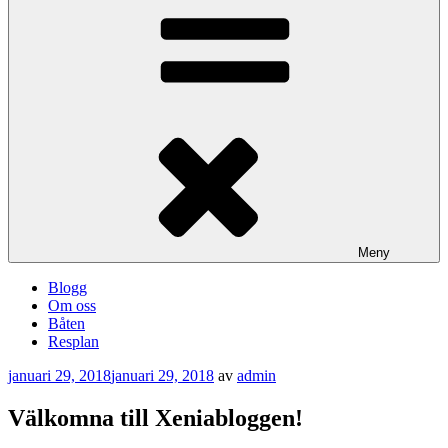
Meny
Blogg
Om oss
Båten
Resplan
Publicerat
januari 29, 2018
januari 29, 2018
av
admin
Välkomna till Xeniabloggen!